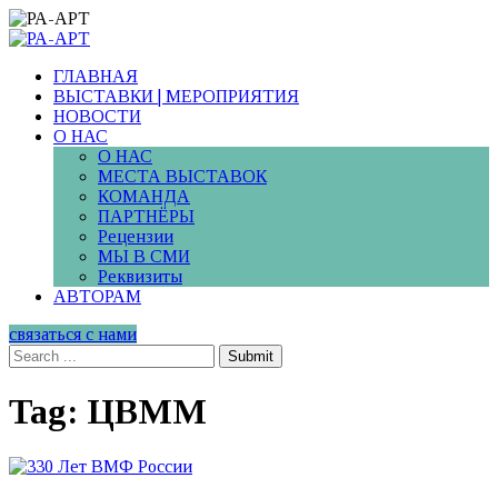
ГЛАВНАЯ
ВЫСТАВКИ | МЕРОПРИЯТИЯ
НОВОСТИ
О НАС
О НАС
МЕСТА ВЫСТАВОК
КОМАНДА
ПАРТНЁРЫ
Рецензии
МЫ В СМИ
Реквизиты
АВТОРАМ
связаться с нами
Submit
Tag: ЦВММ