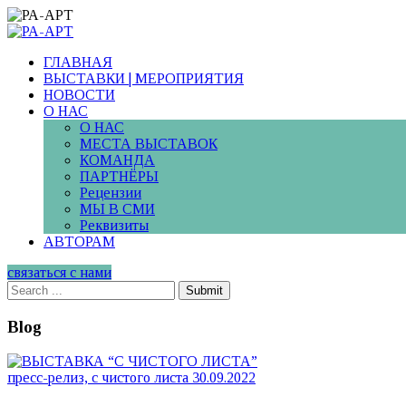
ГЛАВНАЯ
ВЫСТАВКИ | МЕРОПРИЯТИЯ
НОВОСТИ
О НАС
О НАС
МЕСТА ВЫСТАВОК
КОМАНДА
ПАРТНЁРЫ
Рецензии
МЫ В СМИ
Реквизиты
АВТОРАМ
связаться с нами
Submit
Blog
пресс-релиз, с чистого листа
30.09.2022