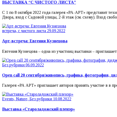
ВЫСТАВКА “С ЧИСТОГО ЛИСТА”
С 1 по 8 октября 2022 года галерея «РА-АРТ» представит тех
Двора, вход с Садовой улицы, 2-й этаж (см. схему). Вход своб
встреча, с чистого листа
29.09.2022
Арт-встреча: Евгения Кузнецова
Евгения Кузнецова – одна из участниц выставки – приглашает п
Без рубрики
06.09.2022
Open call 20 сентября/живопись, графика, фотография, д
Галерея «РА АРТ» приглашает авторов принять участие в в пр
Events, Nature, Без рубрики
10.08.2022
Выставка «Староладожский пленэр»