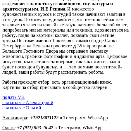
академическом
институте живописи, скульптуры и
архитектуры им. И.Е.Репина
. И множество
художественных курсов и студий также начинают занятия в
этот день. Поэтому не удивляйтесь, что именно сейчас вам
так хочется завести новый скетчбук, натянуть большой холст,
попробовать новые материалы или техники, вдохновиться на
работу, глядя на картины коллег, показать свои летние
труды. Поэтому именно 1 октября в самом сердце Санкт-
Петербурга на Невском проспекте д 35 в пространстве
Большого Гостиного Двора мы открываем выставку
живописи, графики фотографии и диджитал-арта. Цифровое
искусство мы выставляем впервые, так как один из залов
будет посвящен будущему, и … там помимо посетителей-
людей, ваши работы будут рассматривать роботы.
Работы проходят отбор, есть организационный взнос.
Картины на отбор присылать в сообщество галереи
подать VK
связаться с Александрой
связаться с Ольгой
Александра
: +
79213071122
в Телеграмм, WhatsApp
Ольга
: +
7 (911) 903-26-47
в Телеграмм, WhatsApp